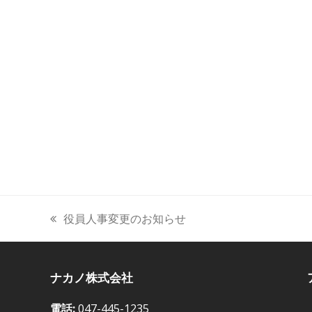
役員人事変更のお知らせ
前
の
投
ナカノ株式会社
稿:
電話:
047-445-1235