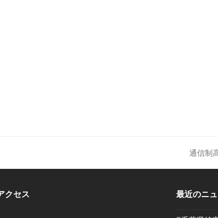
通信制
次
の
投
アクセス
最近のニュ
稿: