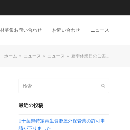
材募集お問い合わせ
お問い合わせ
ニュース
ホーム
»
ニュース
»
ニュース
»
夏季休業日のご案…
検
送
索
信
最近の投稿
千葉県特定再生資源屋外保管業の許可申
請が下りました