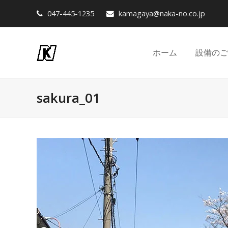
047-445-1235
kamagaya@naka-no.co.jp
ホーム
設備のご
sakura_01