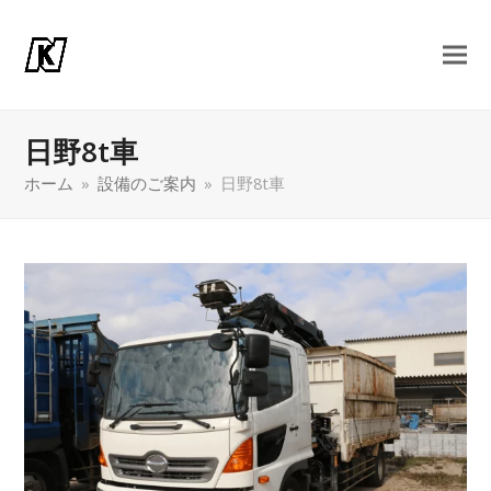
日野8t車
ホーム
»
設備のご案内
»
日野8t車